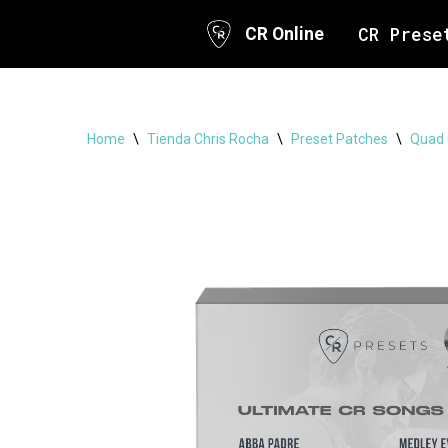
CR Prese
CR Online
Skip
to
content
Home
\
Tienda Chris Rocha
\
Preset Patches
\
Quad 