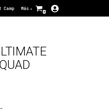
R Camp
Más
0
LTIMATE
 QUAD