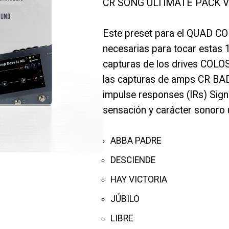
CR SONG ULTIMATE PACK V
Este preset para el QUAD CO
necesarias para tocar estas 
capturas de los drives CO
las capturas de amps CR BA
impulse responses (IRs) Sign
sensación y carácter sonoro u
ABBA PADRE
DESCIENDE
HAY VICTORIA
JÚBILO
LIBRE