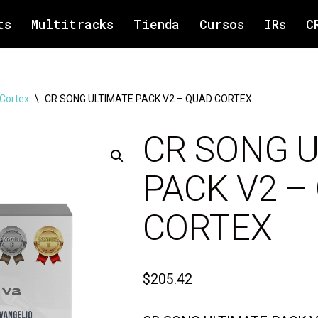
ts
Multitracks
Tienda
Cursos
IRs
C
Cortex
\
CR SONG ULTIMATE PACK V2 – QUAD CORTEX
CR SONG U
PACK V2 –
CORTEX
$
205.42