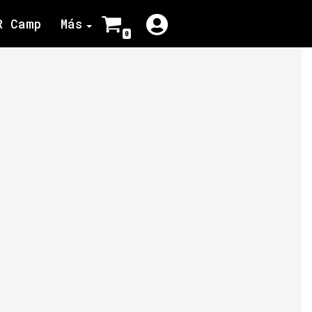
R Camp
Más
0