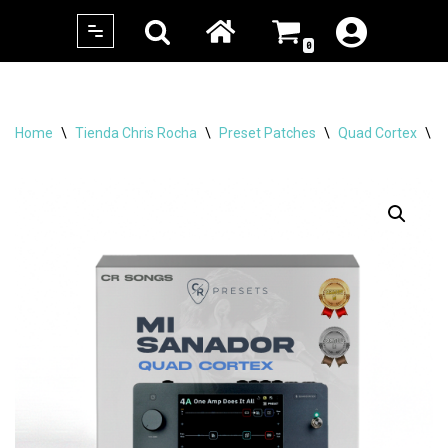
0
Skip
to
content
Home
\
Tienda Chris Rocha
\
Preset Patches
\
Quad Cortex
\
C