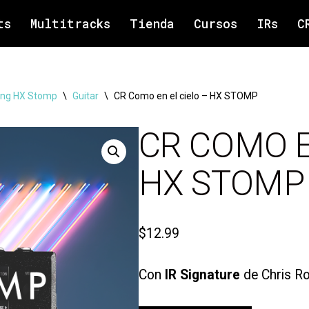
ts
Multitracks
Tienda
Cursos
IRs
C
ng HX Stomp
\
Guitar
\
CR Como en el cielo – HX STOMP
CR COMO E
HX STOMP
$
12.99
Con
IR Signature
de Chris Ro