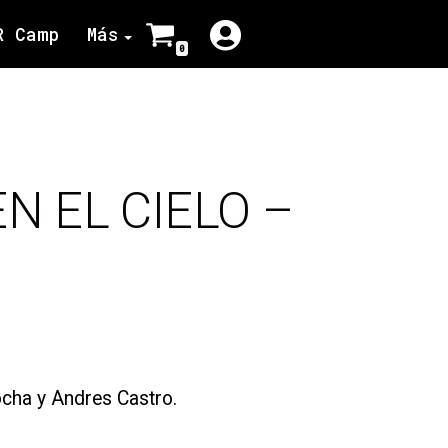
R Camp
Más
0
N EL CIELO –
cha y Andres Castro.