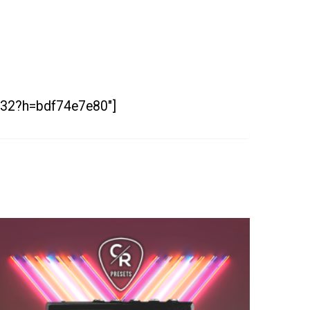
25532?h=bdf74e7e80″]