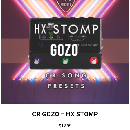
CR GOZO – HX STOMP
$
12.99