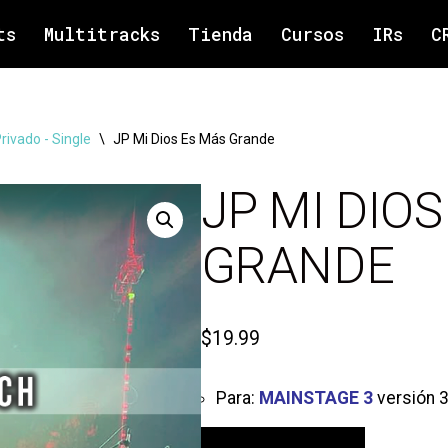
ts
Multitracks
Tienda
Cursos
IRs
C
rivado - Single
\
JP Mi Dios Es Más Grande
JP MI DIO
GRANDE
$
19.99
Para:
MAINSTAGE 3
versión 3