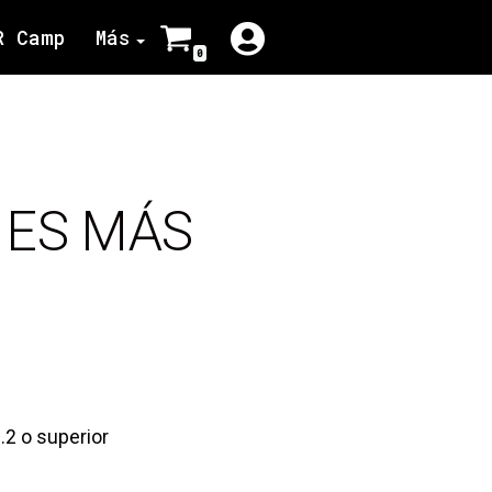
R Camp
Más
0
S ES MÁS
.2 o superior