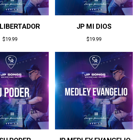
 LIBERTADOR
JP MI DIOS
$
19.99
$
19.99