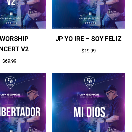
 WORSHIP
JP YO IRE – SOY FELIZ
NCERT V2
$
19.99
$
69.99