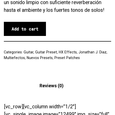
un sonido limpio con suficiente reverberación
hasta el ambiente y los fuertes tonos de solos!
Add to cart
Categories:
Guitar
,
Guitar Preset
,
HX Effects
,
Jonathan J. Diaz
,
Multiefectos
,
Nuevos Presets
,
Preset Patches
Description
Reviews (0)
[vc_row][vc_column width=”1/2″]
[vc_single_image image=”12499″ img_size=”full”