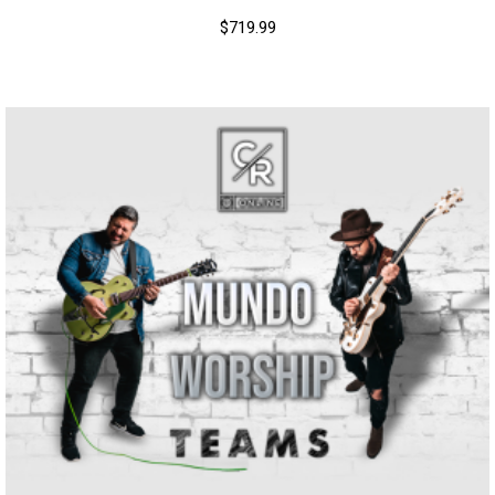
$
719.99