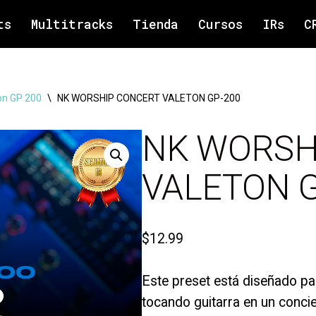
ts
Multitracks
Tienda
Cursos
IRs
C
on GP 200
\
NK WORSHIP CONCERT VALETON GP-200
NK WORSH
VALETON G
$
12.99
Este preset está diseñado p
tocando guitarra en un conc