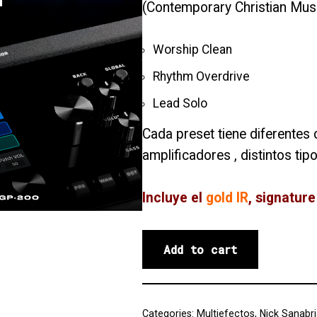
(Contemporary Christian Music
Worship Clean
Rhythm Overdrive
Lead Solo
Cada preset tiene diferentes
amplificadores , distintos tip
Incluye el
gold IR
, signatur
Add to cart
Categories:
Multiefectos
,
Nick Sanabri