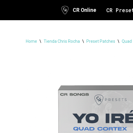
CR Prese
CR Online
Skip
to
content
Home
\
Tienda Chris Rocha
\
Preset Patches
\
Quad 