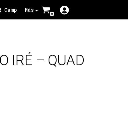
R Camp
Más
0
O IRÉ – QUAD