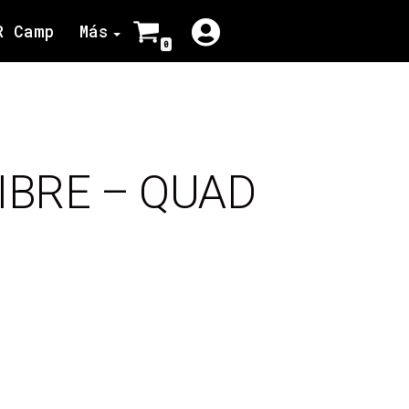
R Camp
Más
0
IBRE – QUAD