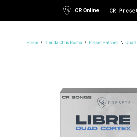
CR Prese
CR Online
Skip
to
content
Home
\
Tienda Chris Rocha
\
Preset Patches
\
Quad 