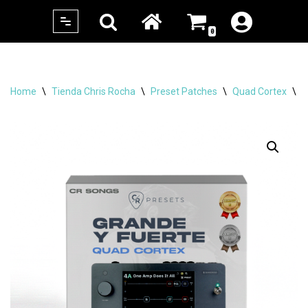
0
Skip
to
content
Home
\
Tienda Chris Rocha
\
Preset Patches
\
Quad Cortex
\
C