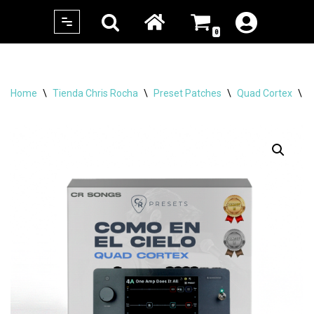
0
Skip
to
content
Home
\
Tienda Chris Rocha
\
Preset Patches
\
Quad Cortex
\
C