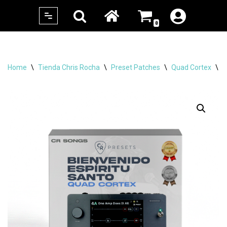
0
Skip
to
content
Home
\
Tienda Chris Rocha
\
Preset Patches
\
Quad Cortex
\
C