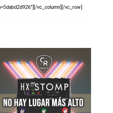
0?h=5dabd2d926″][/vc_column][/vc_row]