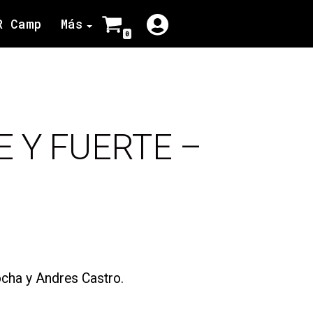
R Camp
Más
0
 Y FUERTE –
cha y Andres Castro.