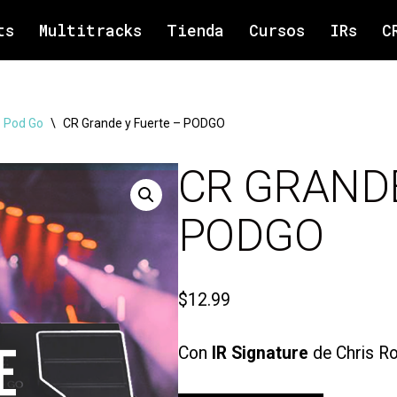
ts
Multitracks
Tienda
Cursos
IRs
C
 Pod Go
\
CR Grande y Fuerte – PODGO
CR GRANDE
PODGO
$
12.99
Con
IR Signature
de Chris Ro