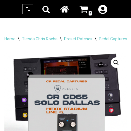
0
Skip
to
content
Home
\
Tienda Chris Rocha
\
Preset Patches
\
Pedal Captures