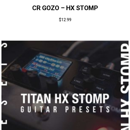
CR GOZO – HX STOMP
$
12.99