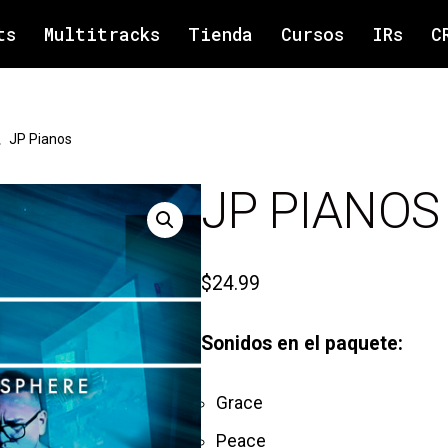
ts
Multitracks
Tienda
Cursos
IRs
C
\
JP Pianos
JP PIANOS
$
24.99
Sonidos en el paquete:
Grace
Peace