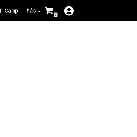
R Camp
Más
0