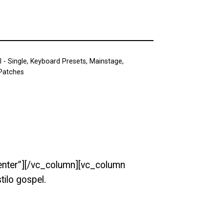
l - Single
,
Keyboard Presets
,
Mainstage
,
Patches
enter”][/vc_column][vc_column
ilo gospel.