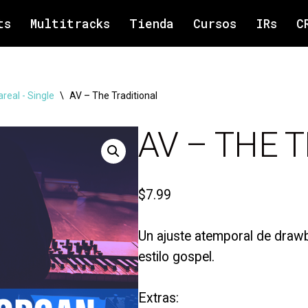
ts
Multitracks
Tienda
Cursos
IRs
C
areal - Single
\
AV – The Traditional
AV – THE 
$
7.99
Un ajuste atemporal de drawb
estilo gospel.
Extras: