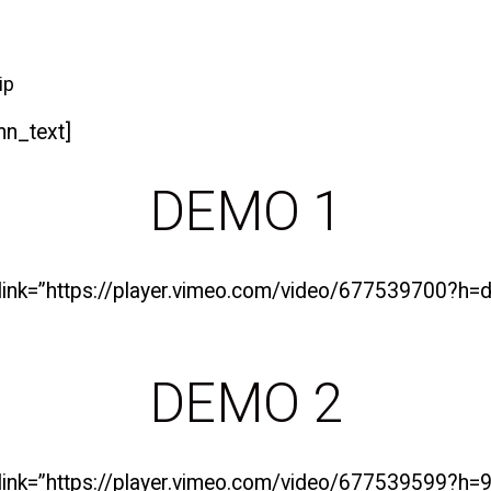
ip
mn_text]
DEMO 1
” link=”https://player.vimeo.com/video/677539700?
DEMO 2
” link=”https://player.vimeo.com/video/677539599?h