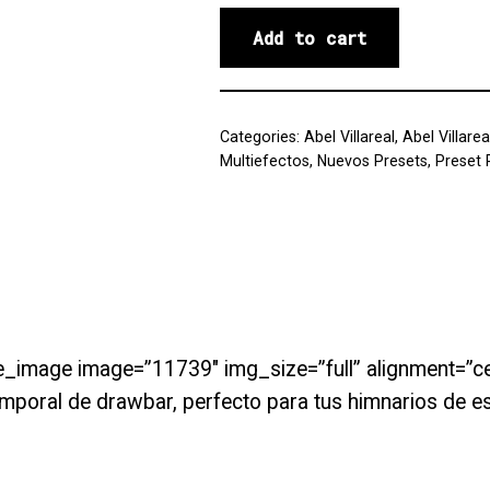
Add to cart
Categories:
Abel Villareal
,
Abel Villarea
Multiefectos
,
Nuevos Presets
,
Preset 
e_image image=”11739″ img_size=”full” alignment=”c
mporal de drawbar, perfecto para tus himnarios de est