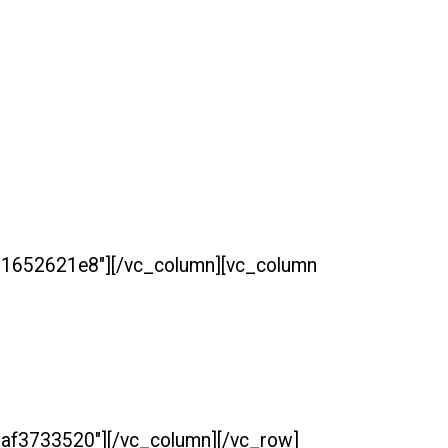
h=d1652621e8″][/vc_column][vc_column
=9af3733520″][/vc_column][/vc_row]