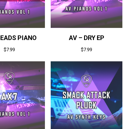
LEADS PIANO
AV – DRY EP
$
7.99
$
7.99