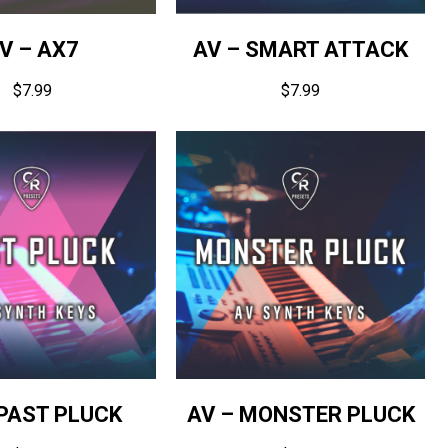
V – AX7
AV – SMART ATTACK
$
7.99
$
7.99
 PAST PLUCK
AV – MONSTER PLUCK