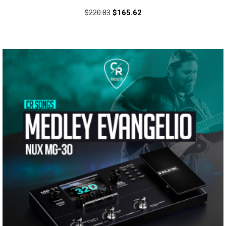
$
220.83
$
165.62