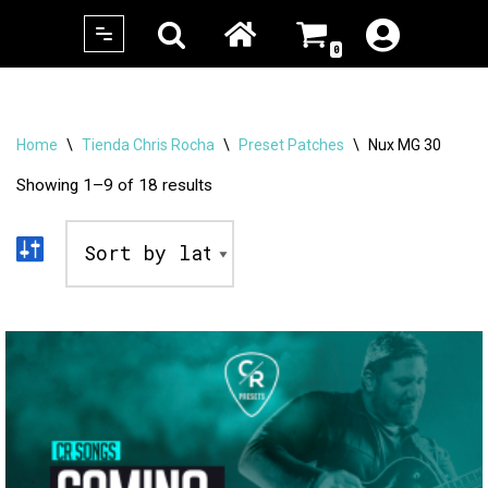
0
Skip
to
content
Home
\
Tienda Chris Rocha
\
Preset Patches
\
Nux MG 30
Showing 1–9 of 18 results