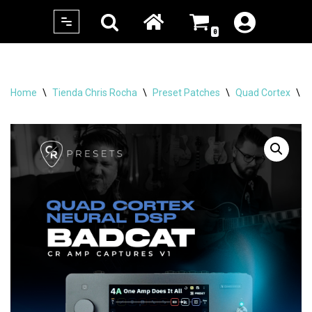
0
Skip
to
content
Home
\
Tienda Chris Rocha
\
Preset Patches
\
Quad Cortex
\
C