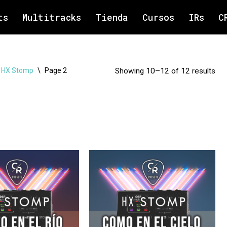
ts
Multitracks
Tienda
Cursos
IRs
C
6 HX Stomp
\
Page 2
Showing 10–12 of 12 results