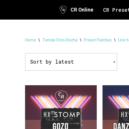
CR Prese
CR Online
Skip
to
content
Home
\
Tienda Chris Rocha
\
Preset Patches
\
Line 