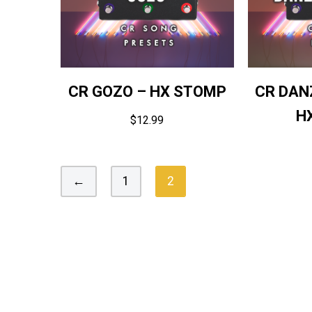
CR GOZO – HX STOMP
CR DANZ
H
$
12.99
←
1
2