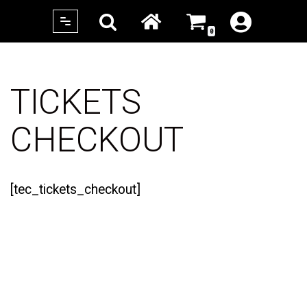
0
Skip
to
content
TICKETS
CHECKOUT
[tec_tickets_checkout]