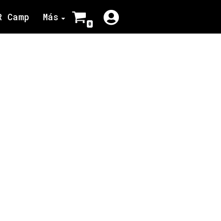
R Camp
Más
0