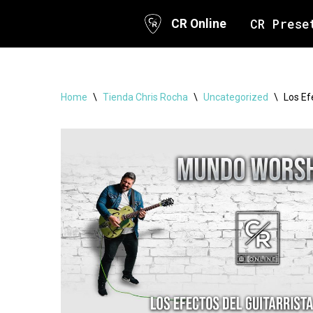
CR Prese
CR Online
Skip
to
content
Home
\
Tienda Chris Rocha
\
Uncategorized
\
Los Ef