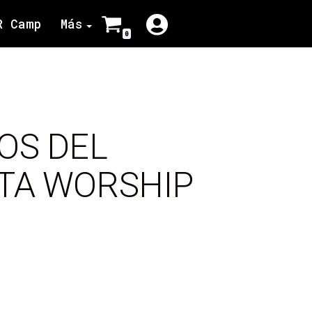
R Camp
Más
0
OS DEL
STA WORSHIP