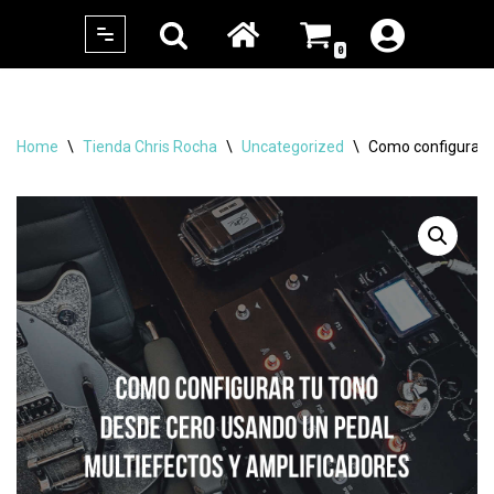
0
Skip
to
content
Home
\
Tienda Chris Rocha
\
Uncategorized
\
Como configurar t