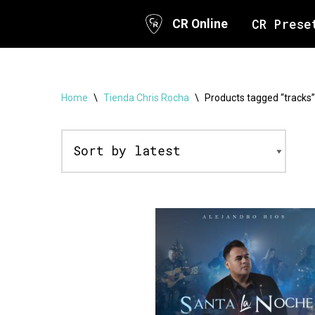
CR Prese
CR Online
Skip
to
content
Home
\
Tienda Chris Rocha
\
Products tagged “tracks”