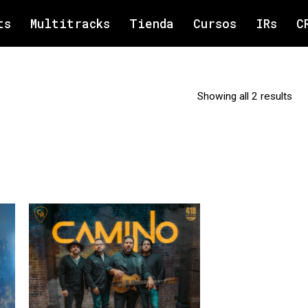
ts
Multitracks
Tienda
Cursos
IRs
C
Showing all 2 results