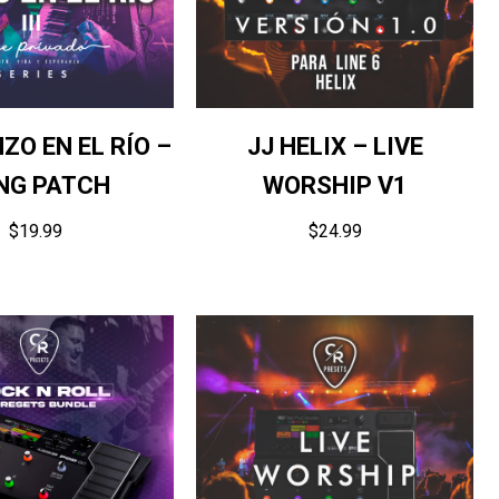
ZO EN EL RÍO –
JJ HELIX – LIVE
NG PATCH
WORSHIP V1
$
19.99
$
24.99