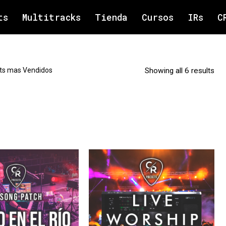
ts
Multitracks
Tienda
Cursos
IRs
C
ts mas Vendidos
Showing all 6 results