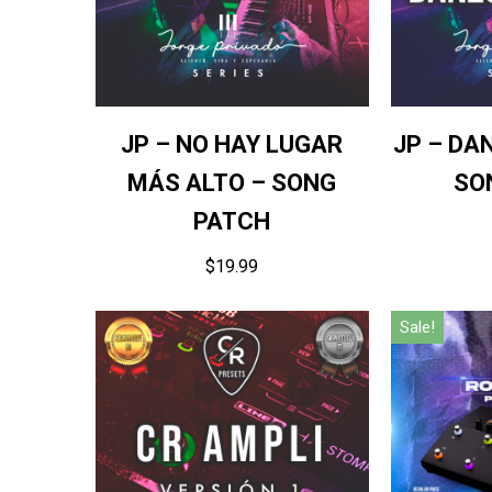
JP – NO HAY LUGAR
JP – DAN
MÁS ALTO – SONG
SO
PATCH
$
19.99
Sale!