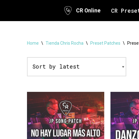
CR Prese
CR Online
Skip
to
content
Home
\
Tienda Chris Rocha
\
Preset Patches
\
Prese