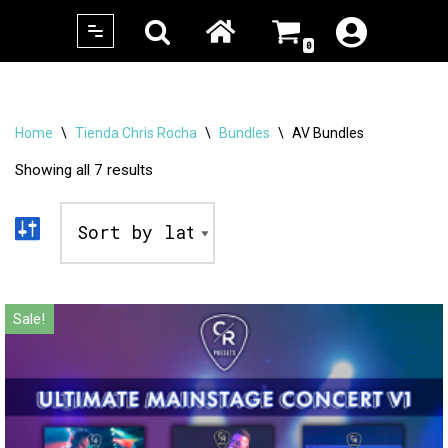
0
Skip
to
content
Home
\
Tienda Chris Rocha
\
Bundles
\
AV Bundles
Showing all 7 results
Sale!