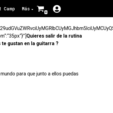
R Camp
Más
0
sJTIwY29udGVuZWRvciUyMGRlbCUyMGJhbm5lciUy
m“:“35px“}”]
Quieres salir de la rutina
te gustan en la guitarra ?
l mundo para que junto a ellos puedas