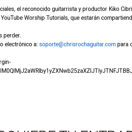
ales, el reconocido guitarrista y productor Kiko Cibr
e YouTube Worship Tutorials, que estarán compartiend
s perder.
o electrónico a:
soporte@chrisrochaguitar.com
para o
rgin-
hc3MlM0QlMjJ2aWRlby1yZXNwb25zaXZlJTIyJTNF