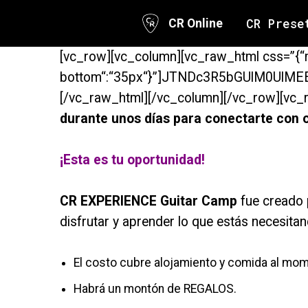
CR Prese
CR Online
Skip
[vc_row][vc_column][vc_raw_html css=”{“
to
bottom“:“35px“}”]JTNDc3R5bGUlM0U
content
[/vc_raw_html][/vc_column][/vc_row][vc_
durante unos días para conectarte con o
¡Esta es tu oportunidad!
CR EXPERIENCE Guitar Camp
fue creado p
disfrutar y aprender lo que estás necesitan
El costo cubre alojamiento y comida al momen
Habrá un montón de REGALOS.