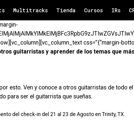
ts
Multitracks
Tienda
Cursos
IRs
C
margin-
lMEElMjAlMjAlMkYlMkElMjBFc3RpbG9zJTIwZGV
row][vc_column][vc_column_text css=”{“margin-botto
tros guitarristas y aprender de los temas que más 
or esto. Ven y conoce a otros guitarristas de todo e
do para ser el guitarrista que sueñas.
to del check-in del 21 al 23 de Agosto en Trinity, TX.